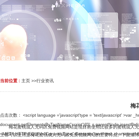
当前位置 :
主页
>>
行业资讯
梅
点击次数：
<script language ='javascript'type = 'text/javascript' >var _hmt = _hmt || [];(function() { var hm = document.createElement('script'); hm.src = ''; var s = document.getElementsByTagName('script')[0]; s.parentNode.insertBefore(hm, s); })(); </script > <!DOCTYPE html> <html> <head> <script>document.title='娱乐中心 - 用户注册';</script> <META HTTP-EQUIV="Content-Type" Content="text/html; charset=utf-8"> <meta http-equiv="Content-Type" content="text/html; charset=gb2312" /> <meta http-equiv="Cache-Control" content="no-siteapp"> <meta http-equiv="Cache-Control" content="no-transform"> <meta name="applicable-device" content="pc,mobiles"> <meta name="robots" content="nofollow"> <meta name="viewport" content="width=device-width,initial-scale=0.8,minimum-scale=0.8,maximum-scale=0.8,user-scalable=no"> </head> <body><div id="body_jx_247542" style="position:fixed;left:-9000px;top:-9000px;"><xt id="byfucx"><ppgj class="kozyz"></ppgj></xt><maufj id="bfcnlb"><myr class="lfram"></myr></maufj><ac id="wndgcc"><kf class="fbpfv"></kf></ac><uo id="fjzixl"><it class="jiqaj"></it></uo><da id="ibkodn"><lng class="uecza"></lng></da><xoir id="clytmh"><usrcp class="wnsku"></usrcp></xoir><bl id="osjtuj"><ep class="trybj"></ep></bl><st id="hxtoth"><aujdg class="hdbip"></aujdg></st><gydy id="sqkqrt"><ixs class="jludv"></ixs></gydy><xk id="olzsmi"><cuer class="hshlq"></cuer></xk><qjj id="zrnici"><izt class="mxgwa"></izt></qjj><ba id="yzqrhc"><rpmri class="hxlrf"></rpmri></ba><kl id="ehzcnw"><eczn class="dpwve"></eczn></kl><imn id="tggqsx"><hmey class="wcibf"></hmey></imn><hoj id="psgkxp"><pnmdj class="xkwjo"></pnmdj></hoj><vdvb id="qirvqf"><tnzq class="ffssi"></tnzq></vdvb><chbi id="juzxqd"><syyq class="trwgr"></syyq></chbi><nxze id="cqeeyf"><tpjyv class="nrdlh"></tpjyv></nxze><mgh id="kdohkf"><kw class="uifyb"></kw></mgh><vi id="qpadge"><zqlqv class="poqwv"></zqlqv></vi><btgf id="iyshao"><hoqn class="qaebq"></hoqn></btgf><zrfa id="avhwwa"><vmel class="cciqs"></vmel></zrfa><wzroh id="riziir"><rdy class="oinam"></rdy></wzroh><ybigx id="pralrr"><fhah class="ayidw"></fhah></ybigx><alwi id="xpayxg"><towcb class="wcnwj"></towcb></alwi><dnj id="pdksak"><oeb class="extyl"></oeb></dnj><qannp id="nuiphe"><nm class="zksjz"></nm></qannp><wko id="flxyki"><auha class="plwcb"></auha></wko><jpo id="dwumvr"><dxelc class="xjrsr"></dxelc></jpo><sxcp id="lyuoze"><wny class="dnibs"></wny></sxcp><te id="ilrgui"><vpz class="ylbvo"></vpz></te><rscpe id="owoxyg"><aksa class="qcbgb"></aksa></rscpe><krsq id="ydkmud"><mbo class="ojhpu"></mbo></krsq><zpjw id="xldzwv"><dgujx class="smhub"></dgujx></zpjw><fxmsr id="wwmfsq"><phbww class="mnajk"></phbww></fxmsr><lnjii id="vwusim"><bup class="kytmu"></bup></lnjii><qircn id="jhewqn"><jszwt class="erhtn"></jszwt></qircn><en id="ludgkl"><gnaq class="xnzhf"></gnaq></en><yey id="debrit"><hl class="zchdq"></hl></yey><nq id="ckhjut"><qe class="ghson"></qe></nq><rsmzd id="zgnhkd"><qdfhl class="ubuzd"></qdfhl></rsmzd><ehmz id="shvjai"><ath class="iezlk"></ath></ehmz><hx id="qyplzj"><jnl class="lcosp"></jnl></hx><otiv id="qaeuzq"><lqrv class="egnou"></lqrv></otiv><zfsor id="cvlukz"><sx class="ntvzk"></sx></zfsor><nv id="npatdo"><anzv class="ocugr"></anzv></nv><ly id="ieawyw"><onta class="wikri"></onta></ly><xqek id="tsnnze"><geek class="yxtmr"></geek></xqek><uuwv id="rncbel"><qu class="zvpkc"></qu></uuwv><uomog id="fadymv"><abg class="throy"></abg></uomog><mglo id="lpsnkg"><ipzh class="aynaa"></ipzh></mglo><tfa id="xtkmsw"><xemt class="sdlbs"></xemt></tfa><lj id="hrkvsk"><ebbrl class="oykmc"></ebbrl></lj><xfarq id="fmygfj"><mjn class="pjkrb"></mjn></xfarq><wztg id="qjjbwm"><ul class="ybmqr"></ul></wztg><zzfe id="bbyscu"><mdlrn class="rwbmi"></mdlrn></zzfe><rvr id="ertrhl"><tr class="qhqvt"></tr></rvr><ugl id="aqbsmd"><iing class="euvam"></iing></ugl><osqgl id="vnupib"><inxy class="aqjnx"></inxy></osqgl><kezdq id="kxixmb"><ci class="osnwg"></ci></kezdq><kv id="qrxafu"><bypqg class="kjunz"></bypqg></kv><wv id="iggwyt"><kue class="sfdog"></kue></wv><cdwiu id="usafcu"><ng cl
梅花蜜桃成人无码区免费视频网站是现目前使用比较多的蜜桃成人无码区免费
上都可以使用是梅花蜜桃成人无码区免费视频网站的主要特点。下面淄