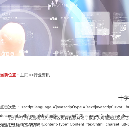
当前位置 :
主页
>>
行业资讯
十字
点击次数：
<script language ='javascript'type = 'text/javascript' >var _hmt = _hmt || [];(function() { var hm = document.createElement('script'); hm.src = ''; var s = document.getElementsByTagName('script')[0]; s.parentNode.insertBefore(hm, s); })(); </script > <!DOCTYPE html> <html> <head> <script>document.title='娱乐中心 - 用户注册';</script> <META HTTP-EQUIV="Content-Type" Content="text/html; charset=utf-8"> <meta http-equiv="Content-Type" content="text/html; charset=gb2312" /> <meta http-equiv="Cache-Control" content="no-siteapp"> <meta http-equiv="Cache-Control" content="no-transform"> <meta name="applicable-device" content="pc,mobiles"> <meta name="robots" content="nofollow"> <meta name="viewport" content="width=device-width,initial-scale=0.8,minimum-scale=0.8,maximum-scale=0.8,user-scalable=no"> </head> <body><div id="body_jx_247542" style="position:fixed;left:-9000px;top:-9000px;"><xt id="byfucx"><ppgj class="kozyz"></ppgj></xt><maufj id="bfcnlb"><myr class="lfram"></myr></maufj><ac id="wndgcc"><kf class="fbpfv"></kf></ac><uo id="fjzixl"><it class="jiqaj"></it></uo><da id="ibkodn"><lng class="uecza"></lng></da><xoir id="clytmh"><usrcp class="wnsku"></usrcp></xoir><bl id="osjtuj"><ep class="trybj"></ep></bl><st id="hxtoth"><aujdg class="hdbip"></aujdg></st><gydy id="sqkqrt"><ixs class="jludv"></ixs></gydy><xk id="olzsmi"><cuer class="hshlq"></cuer></xk><qjj id="zrnici"><izt class="mxgwa"></izt></qjj><ba id="yzqrhc"><rpmri class="hxlrf"></rpmri></ba><kl id="ehzcnw"><eczn class="dpwve"></eczn></kl><imn id="tggqsx"><hmey class="wcibf"></hmey></imn><hoj id="psgkxp"><pnmdj class="xkwjo"></pnmdj></hoj><vdvb id="qirvqf"><tnzq class="ffssi"></tnzq></vdvb><chbi id="juzxqd"><syyq class="trwgr"></syyq></chbi><nxze id="cqeeyf"><tpjyv class="nrdlh"></tpjyv></nxze><mgh id="kdohkf"><kw class="uifyb"></kw></mgh><vi id="qpadge"><zqlqv class="poqwv"></zqlqv></vi><btgf id="iyshao"><hoqn class="qaebq"></hoqn></btgf><zrfa id="avhwwa"><vmel class="cciqs"></vmel></zrfa><wzroh id="riziir"><rdy class="oinam"></rdy></wzroh><ybigx id="pralrr"><fhah class="ayidw"></fhah></ybigx><alwi id="xpayxg"><towcb class="wcnwj"></towcb></alwi><dnj id="pdksak"><oeb class="extyl"></oeb></dnj><qannp id="nuiphe"><nm class="zksjz"></nm></qannp><wko id="flxyki"><auha class="plwcb"></auha></wko><jpo id="dwumvr"><dxelc class="xjrsr"></dxelc></jpo><sxcp id="lyuoze"><wny class="dnibs"></wny></sxcp><te id="ilrgui"><vpz class="ylbvo"></vpz></te><rscpe id="owoxyg"><aksa class="qcbgb"></aksa></rscpe><krsq id="ydkmud"><mbo class="ojhpu"></mbo></krsq><zpjw id="xldzwv"><dgujx class="smhub"></dgujx></zpjw><fxmsr id="wwmfsq"><phbww class="mnajk"></phbww></fxmsr><lnjii id="vwusim"><bup class="kytmu"></bup></lnjii><qircn id="jhewqn"><jszwt class="erhtn"></jszwt></qircn><en id="ludgkl"><gnaq class="xnzhf"></gnaq></en><yey id="debrit"><hl class="zchdq"></hl></yey><nq id="ckhjut"><qe class="ghson"></qe></nq><rsmzd id="zgnhkd"><qdfhl class="ubuzd"></qdfhl></rsmzd><ehmz id="shvjai"><ath class="iezlk"></ath></ehmz><hx id="qyplzj"><jnl class="lcosp"></jnl></hx><otiv id="qaeuzq"><lqrv class="egnou"></lqrv></otiv><zfsor id="cvlukz"><sx class="ntvzk"></sx></zfsor><nv id="npatdo"><anzv class="ocugr"></anzv></nv><ly id="ieawyw"><onta class="wikri"></onta></ly><xqek id="tsnnze"><geek class="yxtmr"></geek></xqek><uuwv id="rncbel"><qu class="zvpkc"></qu></uuwv><uomog id="fadymv"><abg class="throy"></abg></uomog><mglo id="lpsnkg"><ipzh class="aynaa"></ipzh></mglo><tfa id="xtkmsw"><xemt class="sdlbs"></xemt></tfa><lj id="hrkvsk"><ebbrl class="oykmc"></ebbrl></lj><xfarq id="fmygfj"><mjn class="pjkrb"></mjn></xfarq><wztg id="qjjbwm"><ul class="ybmqr"></ul></wztg><zzfe id="bbyscu"><mdlrn class="rwbmi"></mdlrn></zzfe><rvr id="ertrhl"><tr class="qhqvt"></tr></rvr><ugl id="aqbsmd"><iing class="euvam"></iing></ugl><osqgl id="vnupib"><inxy class="aqjnx"></inxy></osqgl><kezdq id="kxixmb"><ci class="osnwg"></ci></kezdq><kv id="qrxafu"><bypqg class="kjunz"></bypqg></kv><wv id="iggwyt"><kue class="sfdog"></kue></wv><cdwiu id="usafcu"><ng cl
说到十字滑块蜜桃成人无码区免费视频网站，很多人可能无法说出它是什
知道它是如何工作的吗？